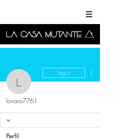
Más acciones
Seguir
lovaro7761
lovaro7761
Perfil