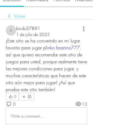
Volver
bivib37891
bivib37891
1 de julio de 2025
¡Este sitio se ha convertido en mi lugar 
favorito para jugar 
plinko brazino777
. 
así que quiero recomendar este sitio de 
juegos para usted, porque realmente tiene 
las mejores condiciones para jugar, y 
muchas características que hacen de este 
sitio aún mejor para jugar! ¡Así que 
prueba este sitio también!
0
0
13
Write a comment...