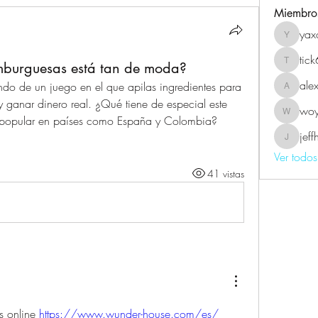
Miembro
yax
yaxoj43
tic
amburguesas está tan de moda?
tick639
ale
do de un juego en el que apilas ingredientes para 
alexmel
ganar dinero real. ¿Qué tiene de especial este 
wo
woyin5
n popular en países como España y Colombia?
jef
jeffhard
Ver todo
41 vistas
s online 
https://www.wunder-house.com/es/