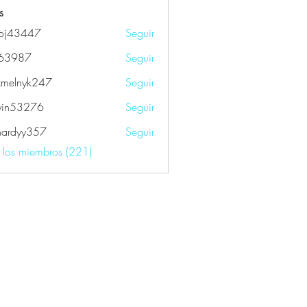
s
oj43447
Seguir
447
k63987
Seguir
87
xmelnyk247
Seguir
nyk247
yin53276
Seguir
3276
fhardyy357
Seguir
yy357
s los miembros (221)