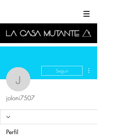
Más acciones
Seguir
joloni7507
joloni7507
Perfil