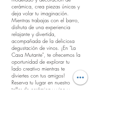
cerámica, crea piezas únicas y
deja volar tu imaginación.
Mientras trabajas con el barro,
disfruta de una experiencia
relajante y divertida,
acompañada de la deliciosa
degustación de vinos. ¡En "La
Casa Mutante", te ofrecemos la
oportunidad de explorar tu
lado creativo mientras te
diviertes con tus amigos!
Reserva tu lugar en nuestro
taller de cerámica y vino y
prepárate para una experiencia
inolvidable llena de arte y
sabor. Incluye material artístico
completo y tres copas de vino: