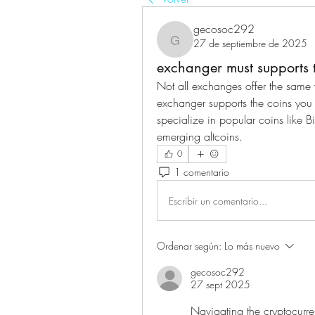
gecosoc292
27 de septiembre de 2025
gecosoc292
exchanger must supports 
Not all exchanges offer the same v
exchanger supports the coins you p
specialize in popular coins like B
emerging altcoins.
0
1 comentario
Escribir un comentario...
Ordenar según:
Lo más nuevo
gecosoc292
27 sept 2025
Navigating the cryptocurr