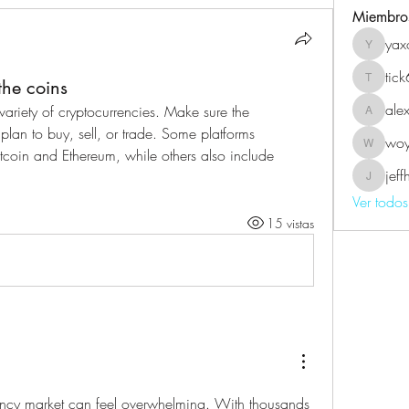
Miembro
yax
yaxoj43
tic
the coins
tick639
ale
ariety of cryptocurrencies. Make sure the 
alexmel
lan to buy, sell, or trade. Some platforms 
wo
woyin5
itcoin and Ethereum, while others also include 
jef
jeffhard
Ver todo
15 vistas
ency market can feel overwhelming. With thousands 