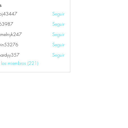
s
oj43447
Seguir
447
k63987
Seguir
87
xmelnyk247
Seguir
nyk247
yin53276
Seguir
3276
fhardyy357
Seguir
yy357
s los miembros (221)