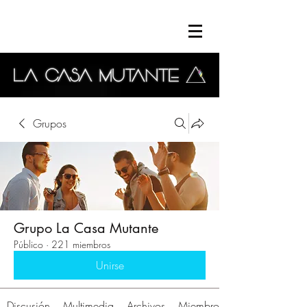
Grupos
Grupo La Casa Mutante
Público
·
221 miembros
Unirse
Discusión
Multimedia
Archivos
Miembros