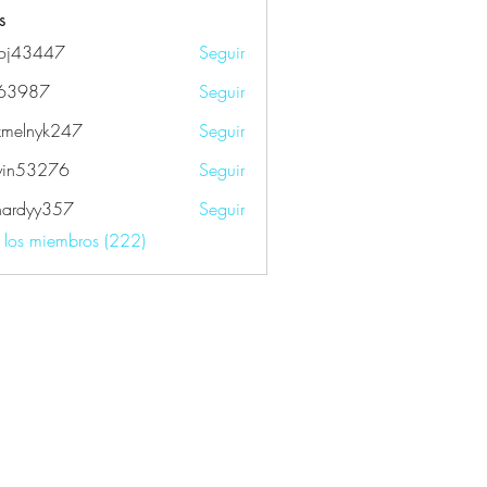
s
oj43447
Seguir
447
k63987
Seguir
87
xmelnyk247
Seguir
nyk247
yin53276
Seguir
3276
fhardyy357
Seguir
yy357
s los miembros (222)