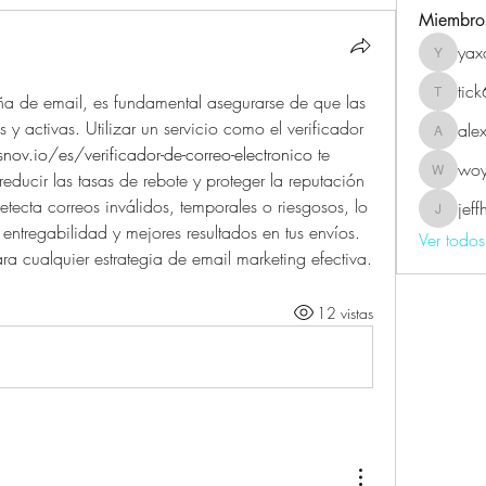
Miembro
yax
yaxoj43
tic
a de email, es fundamental asegurarse de que las 
tick639
s y activas. Utilizar un servicio como el verificador 
ale
alexmel
snov.io/es/verificador-de-correo-electronico
 te 
wo
reducir las tasas de rebote y proteger la reputación 
woyin5
tecta correos inválidos, temporales o riesgosos, lo 
jef
jeffhard
ntregabilidad y mejores resultados en tus envíos. 
Ver todo
ra cualquier estrategia de email marketing efectiva.
12 vistas