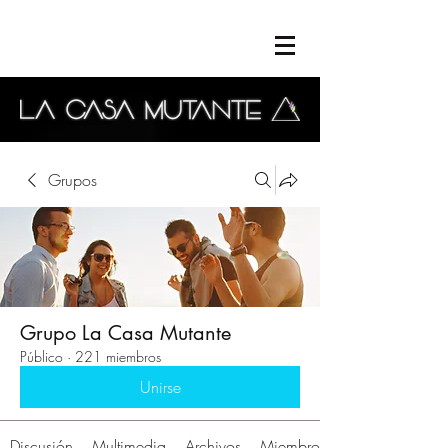
Grupos
Grupo La Casa Mutante
Público
·
221 miembros
Unirse
Discusión
Multimedia
Archivos
Miembros