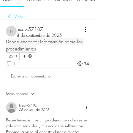
Volver
hisow57187
hisow57187
8 de septiembre de 2025
Dónde encontrar información sobre los 
procedimientos
0
1
34
Escreva um comentário
Mais recente
hisow57187
08 de set. de 2025
Recientemente tuve un problema: mis dientes se 
volvieron sensibles y mis encías se inflamaron. 
Pospuse la visita al dentista durante mucho 