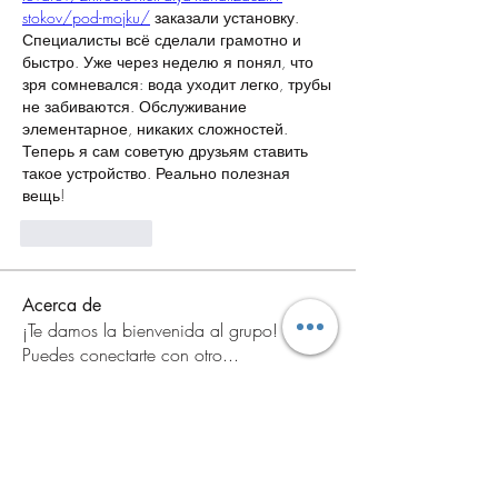
stokov/pod-mojku/
 заказали установку. 
Специалисты всё сделали грамотно и 
быстро. Уже через неделю я понял, что 
зря сомневался: вода уходит легко, трубы 
не забиваются. Обслуживание 
элементарное, никаких сложностей. 
Теперь я сам советую друзьям ставить 
такое устройство. Реально полезная 
вещь!
Like
Reply
Acerca de
¡Te damos la bienvenida al grupo!
Puedes conectarte con otro
...
Leer más
Miembros
yaxoj43447
Seguir
yaxoj43447