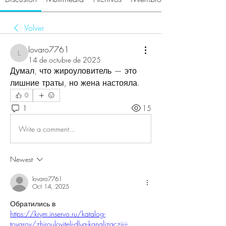
Volver
lovaro7761
lovaro7761
14 de octubre de 2025
Думал, что жироуловитель — это 
лишние траты, но жена настояла. 
0
1
15
Write a comment...
Newest
lovaro7761
Oct 14, 2025
Обратились в 
https://krym.inservo.ru/katalog-
tovarov/zhirouloviteli-dlya-kanalizaczii-i-