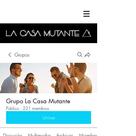
Grupos
Grupo La Casa Mutante
Público
·
221 miembros
Unirse
Discusión
Multimedia
Archivos
Miembros