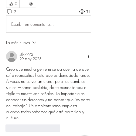
0
2
31
Escribir un comentario...
Lo más nuevo
stl77772
29 may 2025
Creo que mucha gente ni se da cuenta de que 
sufre represalias hasta que es demasiado tarde. 
A veces no se ve tan claro, pero los cambios 
sutiles —como excluirte, darte menos tareas o 
vigilarte más— son señales. Lo importante es 
conocer tus derechos y no pensar que “es parte 
del trabajo”. Un ambiente sano empieza 
cuando todos sabemos qué está permitido y 
qué no.
Me gusta
Reaccionar