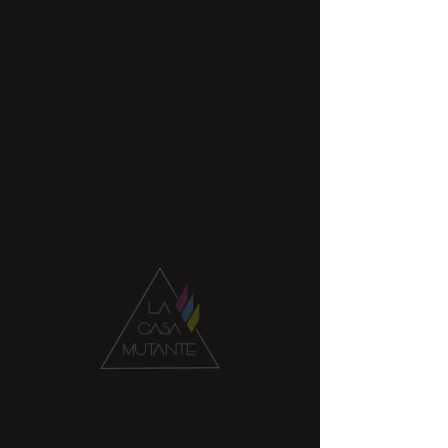
Volver
stl77772
stl77772
27 de julio de 2025
Cómo instalar apps de casino
en Android e iOS
Llevo unos días queriendo probar juegos 
de casino desde el móvil, pero me 
confunde un poco el tema de las 
instalaciones. En iOS parece fácil, pero 
en Android me pide activar cosas raras 
como “orígenes desconocidos” y no sé si 
es seguro. ¿Alguien ya lo ha hecho? 
Encontré esta 
https://montesnavarro.es/app/
 que 
explica el proceso, pero igual me 
gustaría leer sus experiencias antes de 