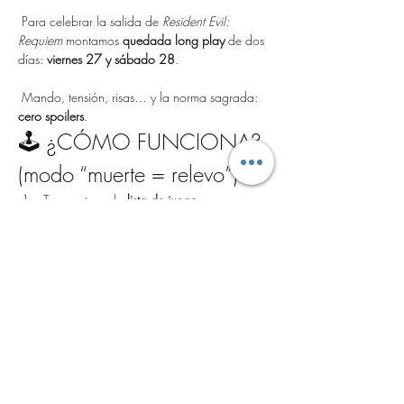
 Para celebrar la salida de 
Resident Evil: 
Requiem
 montamos 
quedada long play
 de dos 
días: 
viernes 27 y sábado 28
.
 Mando, tensión, risas… y la norma sagrada: 
cero spoilers
.
🕹️ ¿CÓMO FUNCIONA? 
(modo “muerte = relevo”)
Te apuntas a la 
lista de juego
.
Juega el primero. 
Cuando te maten
, pasa 
el mando al siguiente.
Mostrar más
Compartir este evento