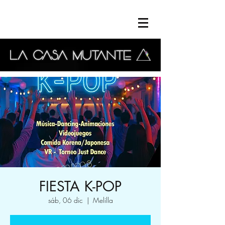
FIESTA K-POP
sáb, 06 dic
  |  
Melilla