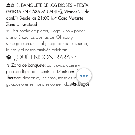
🏛️🍇 
EL BANQUETE DE LOS DIOSES – FIESTA 
GRIEGA EN CASA MUTANTE
🗓 
Viernes 25 de 
abril
🕘 
Desde las 21:00 h
📍 
Casa Mutante – 
Zona Universidad
✨ Una noche de placer, juego, vino y poder 
divino.Cruza las puertas del Olimpo y 
sumérgete en un ritual griego donde el cuerpo, 
la risa y el deseo también celebran.
🔱 ¿QUÉ ENCONTRARÁS?
🍷 
Zona de banquete:
 pan, uvas, aceite y 
picoteo digno del mismísimo Dionisio🔥 
Sala 
Thermas:
 descanso, incienso, masajes (auto-
guiados o entre mortales consentidos)🎭 
Juegos 
mitológicos:
La mirada de Medusa
 – si te atrapan 
mirándoles, ¡quedas petrificad@!
El Juicio de los Dioses
 – desafíos sensuales 
o poéticos al azar
Mostrar más