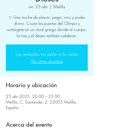
vie, 25 abr
  |  
Melilla
✨ Una noche de placer, juego, vino y poder
divino. Cruza las puertas del Olimpo y
sumérgete en un ritual griego donde el cuerpo,
la risa y el deseo también celebran.
Las entradas no están a la venta
Ver otros eventos
Horario y ubicación
25 abr 2025, 20:00 – 23:00
Melilla, C. Santander, 2, 52005 Melilla,
España
Acerca del evento