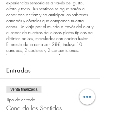
experiencias sensoriales a través del gusto,
olfato y tacto. Tus sentidos se agudizarán al
cenar con antifaz y no anticipar los sabrosos
canapés y cócteles que componen nuestra
cenas. Un viaje por el mundo a través del olor y
el sabor de nuestros deliciosos platos típicos de
distintos paises, mezclados con cocina fusión.
El precio de la cena son 28€, incluye 10
canapés, 2 cócteles y 2 consumiciones.
Las entradas tambien se pueden adquirir como
bono regalo en La casa Mutante o llamando al
688420928.
Entradas
Venta finalizada
Tipo de entrada
Cena de los Sentidos
Leer más
Precio