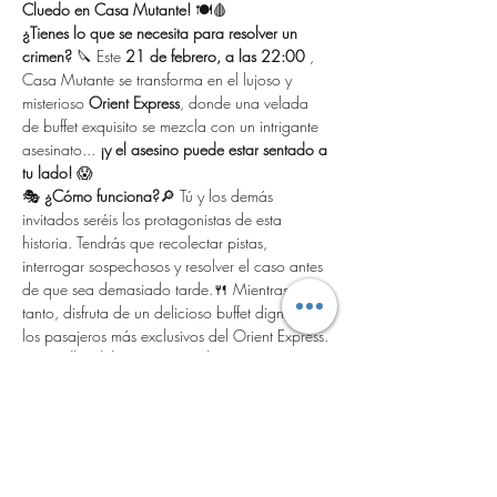
Cluedo en Casa Mutante!
 🍽️🩸
¿Tienes lo que se necesita para resolver un 
crimen?
 🔪 Este 
21 de febrero, a las 22:00 
, 
Casa Mutante se transforma en el lujoso y 
misterioso 
Orient Express
, donde una velada 
de buffet exquisito se mezcla con un intrigante 
asesinato... 
¡y el asesino puede estar sentado a 
tu lado!
 😱
🎭 
¿Cómo funciona?
🔎 Tú y los demás 
invitados seréis los protagonistas de esta 
historia. Tendrás que recolectar pistas, 
interrogar sospechosos y resolver el caso antes 
de que sea demasiado tarde.🍴 Mientras 
tanto, disfruta de un delicioso buffet digno de 
los pasajeros más exclusivos del Orient Express.
✨ 
Detalles del evento:
📅 
Fecha:
 21 de febrero
🕙 
Hora:
 22:00 📍 
Lugar:
 Casa Mutante🎟️ 
Precio:
 25€
💡 
Reserva ya y prepárate para una noche 
inolvidable de misterio, diversión y sabor.
 Pero 
cuidado... 
¡todos son sospechosos!
 🕵️‍♀️🍷