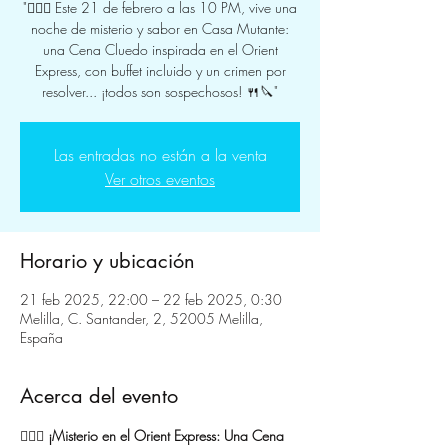
"🕵️‍♀️🚂 Este 21 de febrero a las 10 PM, vive una
noche de misterio y sabor en Casa Mutante:
una Cena Cluedo inspirada en el Orient
Express, con buffet incluido y un crimen por
resolver... ¡todos son sospechosos! 🍴🔪"
Las entradas no están a la venta
Ver otros eventos
Horario y ubicación
21 feb 2025, 22:00 – 22 feb 2025, 0:30
Melilla, C. Santander, 2, 52005 Melilla,
España
Acerca del evento
🕵️‍♂️🚂 
¡Misterio en el Orient Express: Una Cena 